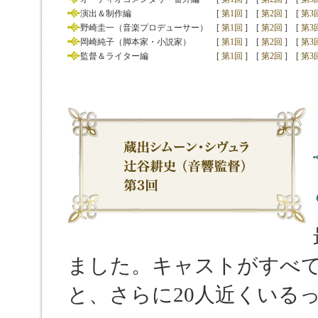
演出＆制作編
[
第1回
]
[
第2回
]
[
第3
野崎圭一（音楽プロデューサー）
[
第1回
]
[
第2回
]
[
第3
岡崎純子（脚本家・小説家）
[
第1回
]
[
第2回
]
[
第3
監督＆ライター編
[
第1回
]
[
第2回
]
[
第3
ました。キャストがすべ
と、さらに20人近くいる