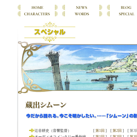
辻谷耕史（音響監督）
[
第1回
]
[
第2回
]
[
第3
オーディオコメンタリー番外編
[
第1回
]
[
第2回
]
[
第3