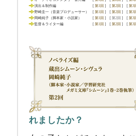
演出＆制作編
[
第1回
]
[
第2回
]
[
第3
野崎圭一（音楽プロデューサー）
[
第1回
]
[
第2回
]
[
第3
岡崎純子（脚本家・小説家）
[
第1回
]
[
第2回
]
[
第3
監督＆ライター編
[
第1回
]
[
第2回
]
[
第3
れましたか？