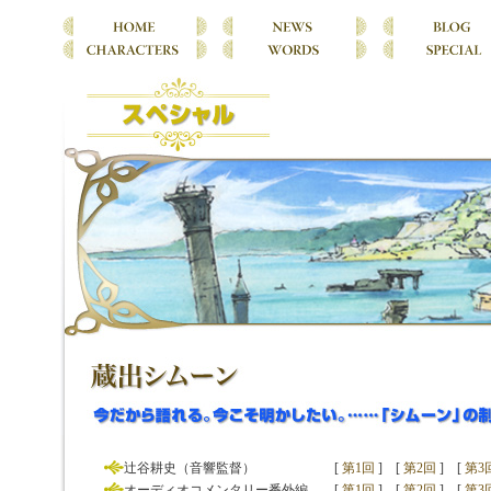
辻谷耕史（音響監督）
[
第1回
]
[
第2回
]
[
第3
オーディオコメンタリー番外編
[
第1回
]
[
第2回
]
[
第3