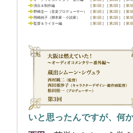
演出＆制作編
[
第1回
]
[
第2回
]
[
第3
野崎圭一（音楽プロデューサー）
[
第1回
]
[
第2回
]
[
第3
岡崎純子（脚本家・小説家）
[
第1回
]
[
第2回
]
[
第3
監督＆ライター編
[
第1回
]
[
第2回
]
[
第3
いと思ったんですが、何