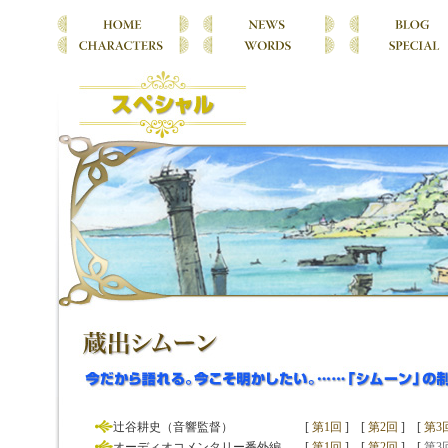
辻谷耕史（音響監督）
[
第1回
]
[
第2回
]
[
第3
オーディオコメンタリー番外編
[
第1回
]
[
第2回
]
[
第3